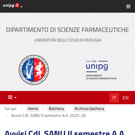
Link ai principali servizi web di Ateneo
Sc
Vai
al
contenuto
DIPARTIMENTO DI SCIENZE FARMACEUTICHE
principale
UNIVERSITÀ DEGLI STUDI DI PERUGIA
Menu
IT
EN
Sei qui:
Home
Bacheca
Archivio bacheca
Avvisi CdL SANU II semestre A.A. 2025-26
Avvisi CdL SANU II semestre A.A.