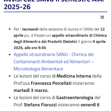
2025-26
Azio
Per i
laureandi
della sessione di laurea in SANU del
22
aprile
p.v., è fissato un
appello straordinario di Chimica
degli Alimenti e dei Prodotti Dietetici
il giorno
9 aprile
2026, alle ore 9:30
.
Appello straordinario SANU - Chimica dei
Contaminanti Ambientali ed Alimentari –
Microbiologia Alimentare
Le lezioni del corso d
i Medicina Interna
della
Prof.ssa
Francesca Porcellati
inizieranno
martedì 3 marzo.
Le lezioni del corso di
Gastroenterologia
del
Prof.
Stefano Fiorucci
inizieranno
venerdì 6