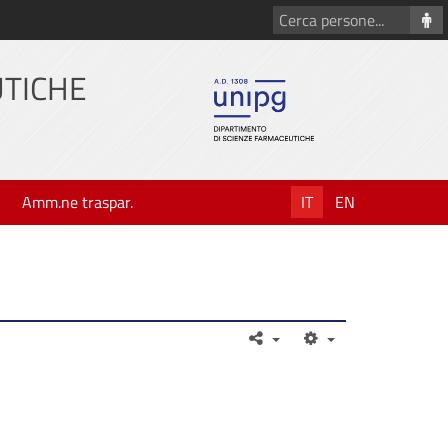
Cerca
persone
UTICHE
Amm.ne traspar.
IT
EN