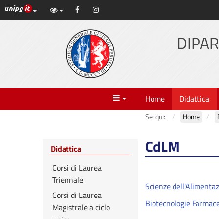
Link ai principali servizi web di Ateneo
Facebook
Instagram
Vai
al
contenuto
DIPAR
principale
Menu
Home
Didattica
Sei qui:
Home
CdLM
Didattica
Corsi di Laurea
Triennale
Scienze dell'Alimenta
Corsi di Laurea
Biotecnologie Farmac
Magistrale a ciclo