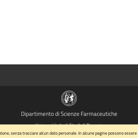
Dipartimento di Scienze Farmaceutiche
Università degli Studi di Perugia
Via Palazzeschi n. 9 Padiglione X, II piano - 06126 Perugia
gazione, senza tracciare alcun dato personale. In alcune pagine possono essere