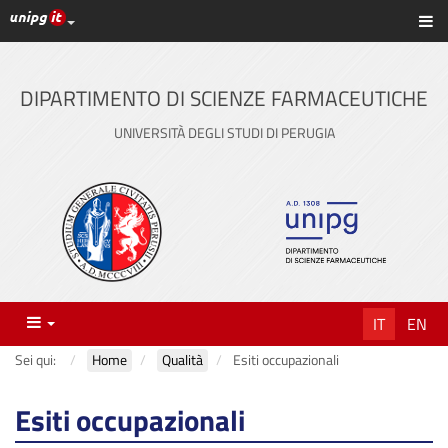
Link ai principali servizi web di Ateneo
Sc
Vai
al
contenuto
DIPARTIMENTO DI SCIENZE FARMACEUTICHE
principale
UNIVERSITÀ DEGLI STUDI DI PERUGIA
Menu
IT
EN
Sei qui:
Home
Qualità
Esiti occupazionali
Esiti occupazionali