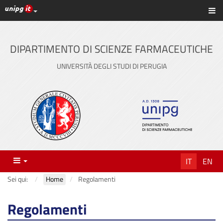
Link ai principali servizi web di Ateneo
Sc
Vai
al
contenuto
DIPARTIMENTO DI SCIENZE FARMACEUTICHE
principale
UNIVERSITÀ DEGLI STUDI DI PERUGIA
Menu
IT
EN
Sei qui:
Home
Regolamenti
Regolamenti