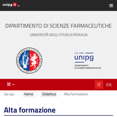
Link ai principali servizi web di Ateneo
Sc
Vai
al
contenuto
DIPARTIMENTO DI SCIENZE FARMACEUTICHE
principale
UNIVERSITÀ DEGLI STUDI DI PERUGIA
Menu
IT
EN
Sei qui:
Home
Didattica
Alta formazione
Alta formazione