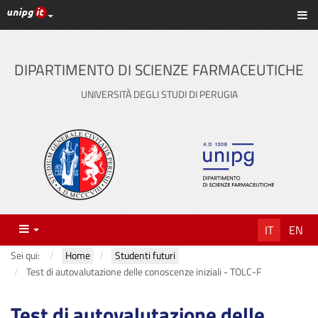
Link ai principali servizi web di Ateneo
Sc
Vai
al
contenuto
DIPARTIMENTO DI SCIENZE FARMACEUTICHE
principale
UNIVERSITÀ DEGLI STUDI DI PERUGIA
Menu
IT
EN
Sei qui:
Home
Studenti futuri
Test di autovalutazione delle conoscenze iniziali - TOLC-F
Test di autovalutazione delle