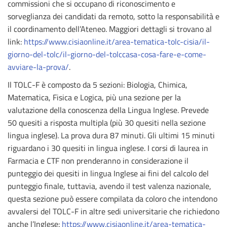
commissioni che si occupano di riconoscimento e
sorveglianza dei candidati da remoto, sotto la responsabilità e
il coordinamento dell’Ateneo. Maggiori dettagli si trovano al
link:
https://www.cisiaonline.it/area-tematica-tolc-cisia/il-
giorno-del-tolc/il-giorno-del-tolccasa-cosa-fare-e-come-
avviare-la-prova/
.
Il TOLC-F è composto da 5 sezioni: Biologia, Chimica,
Matematica, Fisica e Logica, più una sezione per la
valutazione della conoscenza della Lingua Inglese. Prevede
50 quesiti a risposta multipla (più 30 quesiti nella sezione
lingua inglese). La prova dura 87 minuti. Gli ultimi 15 minuti
riguardano i 30 quesiti in lingua inglese. I corsi di laurea in
Farmacia e CTF non prenderanno in considerazione il
punteggio dei quesiti in lingua Inglese ai fini del calcolo del
punteggio finale, tuttavia, avendo il test valenza nazionale,
questa sezione può essere compilata da coloro che intendono
avvalersi del TOLC-F in altre sedi universitarie che richiedono
anche l’Inglese:
https://www.cisiaonline.it/area-tematica-