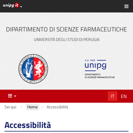
Link ai principali servizi web di Ateneo
Sc
Vai
al
contenuto
DIPARTIMENTO DI SCIENZE FARMACEUTICHE
principale
UNIVERSITÀ DEGLI STUDI DI PERUGIA
Menu
IT
EN
Sei qui:
Home
Accessibilità
Accessibilità