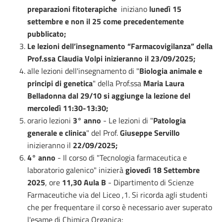
preparazioni fitoterapiche
iniziano
lunedì 15
settembre e non il 25 come precedentemente
pubblicato;
Le lezioni dell’insegnamento “Farmacovigilanza” della
Prof.ssa Claudia Volpi inizieranno il 23/09/2025;
alle lezioni dell'insegnamento di "
Biologia animale e
principi di genetica
" della Prof.ssa
Maria Laura
Belladonna
dal 29/10
si aggiunge la lezione del
mercoledì 11:30-13:30;
orario lezioni
3° anno
- Le lezioni di "
Patologia
generale e clinica
" del Prof.
Giuseppe Servillo
inizieranno il
22/09/2025;
4° anno
- Il corso di "Tecnologia farmaceutica e
laboratorio galenico" inizierà
giovedì 18 Settembre
2025
, ore
11,30 Aula B
- Dipartimento di Scienze
Farmaceutiche via del Liceo ,1. Si ricorda agli studenti
che per frequentare il corso è necessario aver superato
l'esame di Chimica Organica;