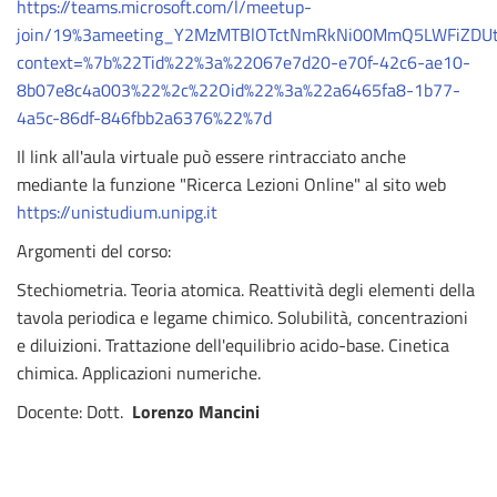
https://teams.microsoft.com/l/meetup-
join/19%3ameeting_Y2MzMTBlOTctNmRkNi00MmQ5LWFiZDU
context=%7b%22Tid%22%3a%22067e7d20-e70f-42c6-ae10-
8b07e8c4a003%22%2c%22Oid%22%3a%22a6465fa8-1b77-
4a5c-86df-846fbb2a6376%22%7d
Il link all'aula virtuale può essere rintracciato anche
mediante la funzione "Ricerca Lezioni Online" al sito web
https://unistudium.unipg.it
Argomenti del corso:
Stechiometria. Teoria atomica. Reattività degli elementi della
tavola periodica e legame chimico. Solubilità, concentrazioni
e diluizioni. Trattazione dell'equilibrio acido-base. Cinetica
chimica. Applicazioni numeriche.
Docente: Dott.
Lorenzo Mancini