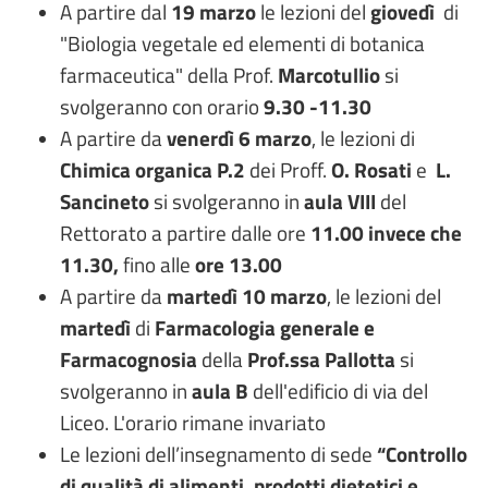
A partire dal
19 marzo
le lezioni del
giovedì
di
"Biologia vegetale ed elementi di botanica
farmaceutica" della Prof.
Marcotullio
si
svolgeranno con orario
9.30 -11.30
A partire da
venerdì 6 marzo
, le lezioni di
Chimica organica
P.2
dei Proff.
O. Rosati
e
L.
Sancineto
si svolgeranno in
aula VIII
del
Rettorato a partire dalle ore
11.00 invece che
11.30,
fino alle
ore 13.00
A partire da
martedì 10 marzo
, le lezioni del
martedì
di
Farmacologia generale e
Farmacognosia
della
Prof.ssa Pallotta
si
svolgeranno in
aula B
dell'edificio di via del
Liceo. L'orario rimane invariato
Le lezioni dell’insegnamento di sede
“Controllo
di qualità di alimenti, prodotti dietetici e