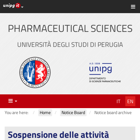
UniPG top links
Sh
Skip
to
content
PHARMACEUTICAL SCIENCES
UNIVERSITÀ DEGLI STUDI DI PERUGIA
Menu
IT
EN
You are here:
Home
Notice Board
Notice board archive
Sospensione delle attività