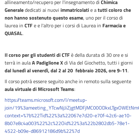
allineamento/recupero per l'insegnamento di
Chimica
Generale
dedicati ai nuovi
immatricolati
e a
tutti coloro che
non hanno sostenuto questo esame
, uno per il corso di
laurea in
CTF
e e l'altro per i corsi di Laurea in
Farmacia e
QUASAL
.
Il corso per gli studenti di CTF
è della durata di 30 ore e si
terrà in aula
A Padiglione X
di Via del Giochetto, tutti i giorni
dal
lunedì al venerdì, dal 2 al 20 febbraio 2026, ore 9-11
.
Il corso potrà essere seguito anche in remoto sulla seguente
aula virtuale di Microsoft Teams
:
https://teams.microsoft.com/l/meetup-
join/19%3ameeting_YTcwNjJiZjgtMDFjMC00ODkxLTgxOWEtN
context=%7b%22Tid%22%3a%22067e7d20-e70f-42c6-ae10-
8b07e8c4a003%22%2c%22Oid%22%3a%22b2802db5-78e1-
4522-b09e-d86912186d9b%22%7d