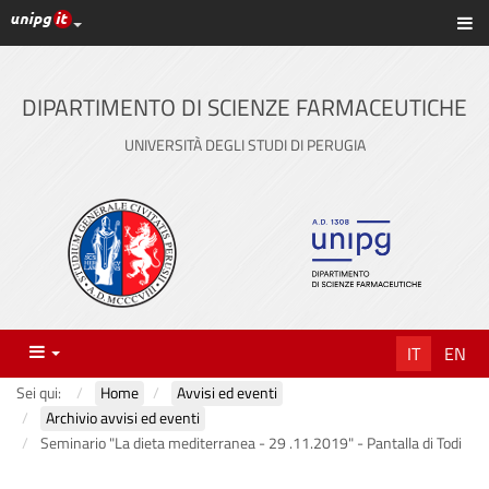
Link ai principali servizi web di Ateneo
Sc
Vai
al
contenuto
DIPARTIMENTO DI SCIENZE FARMACEUTICHE
principale
UNIVERSITÀ DEGLI STUDI DI PERUGIA
Menu
IT
EN
Sei qui:
Home
Avvisi ed eventi
Archivio avvisi ed eventi
Seminario "La dieta mediterranea - 29 .11.2019" - Pantalla di Todi