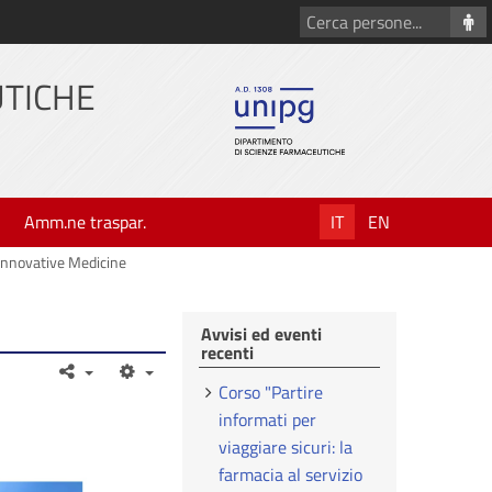
Cerca
persone
UTICHE
Amm.ne traspar.
IT
EN
 Innovative Medicine
Avvisi ed eventi
recenti
Corso "Partire
informati per
viaggiare sicuri: la
farmacia al servizio