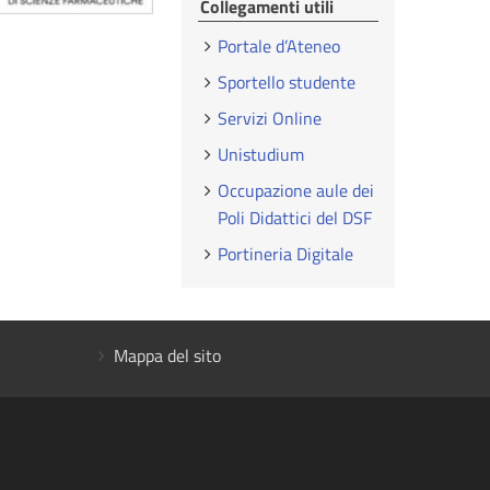
Collegamenti utili
Portale d’Ateneo
Sportello studente
Servizi Online
Unistudium
Occupazione aule dei
Poli Didattici del DSF
Portineria Digitale
Mappa del sito