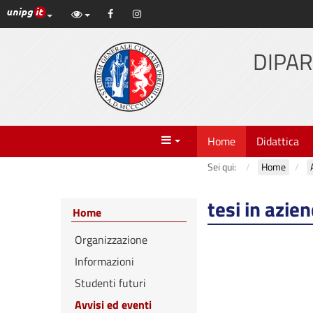
Link ai principali servizi web di Ateneo
Facebook
Instagram
Vai
al
contenuto
DIPAR
principale
Menu
Home
Didattica
Sei qui:
Home
tesi in azie
Home
Organizzazione
Informazioni
Studenti futuri
Avvisi ed eventi