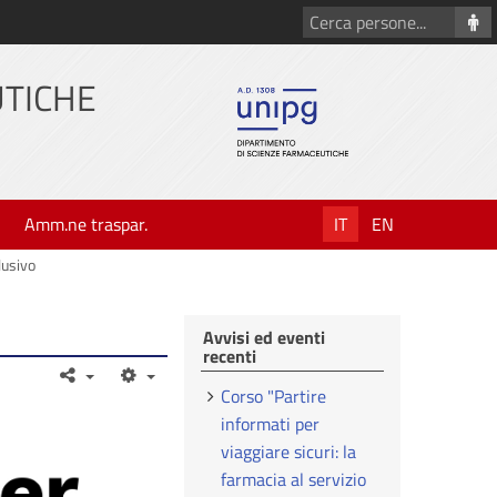
Cerca
persone
UTICHE
Amm.ne traspar.
IT
EN
lusivo
Avvisi ed eventi
recenti
Corso "Partire
informati per
viaggiare sicuri: la
farmacia al servizio