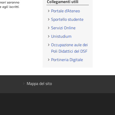
Collegamenti utili
Portale d’Ateneo
Sportello studente
Servizi Online
Unistudium
Occupazione aule dei
Poli Didattici del DSF
Portineria Digitale
Mappa del sito