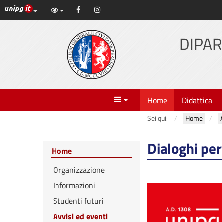
Link ai principali servizi web di Ateneo
Facebook
Instagram
Vai
al
contenuto
DIPAR
principale
Menu
Home
Didattica
Sei qui:
Home
Dialoghi per
Home
Organizzazione
Informazioni
Studenti futuri
Avvisi ed eventi