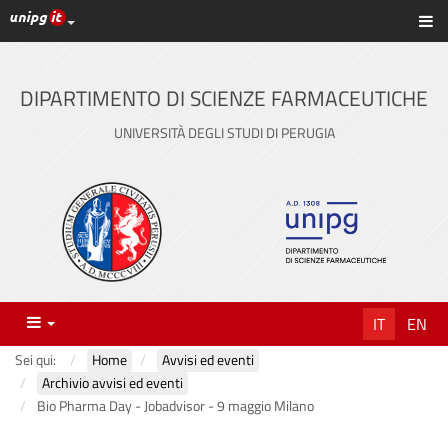
Link ai principali servizi web di Ateneo
Sc
Vai
al
contenuto
DIPARTIMENTO DI SCIENZE FARMACEUTICHE
principale
UNIVERSITÀ DEGLI STUDI DI PERUGIA
Menu
IT
EN
Sei qui:
Home
Avvisi ed eventi
Archivio avvisi ed eventi
Bio Pharma Day - Jobadvisor - 9 maggio Milano