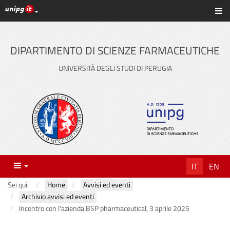
Link ai principali servizi web di Ateneo
Sc
Vai
al
contenuto
DIPARTIMENTO DI SCIENZE FARMACEUTICHE
principale
UNIVERSITÀ DEGLI STUDI DI PERUGIA
Menu
IT
EN
Sei qui:
Home
Avvisi ed eventi
Archivio avvisi ed eventi
Incontro con l'azienda BSP pharmaceutical, 3 aprile 2025