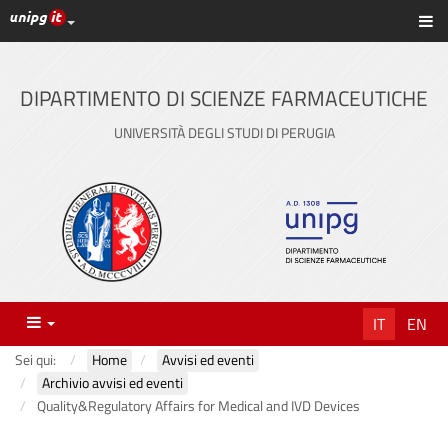
Link ai principali servizi web di Ateneo
Sc
Vai
al
contenuto
DIPARTIMENTO DI SCIENZE FARMACEUTICHE
principale
UNIVERSITÀ DEGLI STUDI DI PERUGIA
Menu
IT
EN
Sei qui:
Home
Avvisi ed eventi
Archivio avvisi ed eventi
Quality&Regulatory Affairs for Medical and IVD Devices