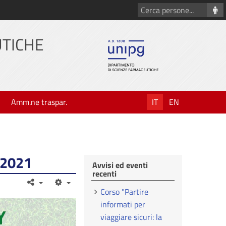
Cerca
persone
UTICHE
Amm.ne traspar.
IT
EN
 2021
Avvisi ed eventi
recenti
Corso "Partire
informati per
viaggiare sicuri: la