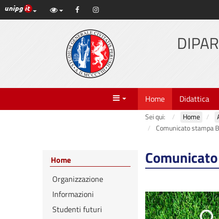
Link ai principali servizi web di Ateneo
Facebook
Instagram
Vai
al
contenuto
DIPAR
principale
Menu
Home
Didattica
Sei qui:
Home
Comunicato stampa B
Comunicato
Home
Organizzazione
Informazioni
Studenti futuri