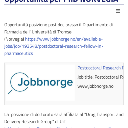
Azio
Opportunità posizione post doc presso il Dipartimento di
Farmacia dell' Università di Tromsø
(Norvegia)
https://www.jobbnorge.no/en/available-
jobs/job/193548/postdoctoral-research-fellow-in-
pharmaceutics
Postdoctoral Research Fel
Job title: Postdoctoral R
www.jobbnorge.no
La posizione di dottorato sarà affiliata al "Drug Transport and
Delivery Research Group" di UiT