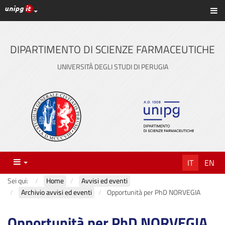
Link ai principali servizi web di Ateneo
Sc
Vai
al
contenuto
DIPARTIMENTO DI SCIENZE FARMACEUTICHE
principale
UNIVERSITÀ DEGLI STUDI DI PERUGIA
Menu
IT
EN
Sei qui:
Home
Avvisi ed eventi
Archivio avvisi ed eventi
Opportunità per PhD NORVEGIA
Opportunità per PhD NORVEGIA