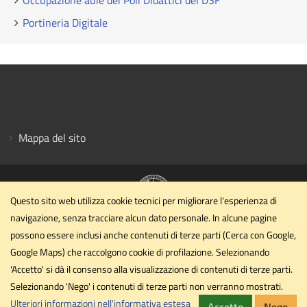
Occupazione aule dei Poli Didattici del DSF
Portineria Digitale
Mappa del sito
Questo sito web utilizza cookie tecnici per migliorare l'esperienza di
navigazione, senza tracciare alcun dato personale. In alcune pagine
Dipartimento di Scienze Farmaceutiche
possono essere inclusi anche contenuti di terze parti (Cerca con Google,
Università degli Studi di Perugia
Google Maps) che raccolgono cookie di profilazione. Selezionando
Via Palazzeschi n. 9 Padiglione X, II piano - 06126 Perugia
'Accetto' si dà il consenso alla visualizzazione di contenuti di terze parti.
Selezionando 'Nego' i contenuti di terze parti non verranno mostrati.
dipartimento.dsf@cert.unipg.it
Email
Ulteriori informazioni nell'informativa estesa