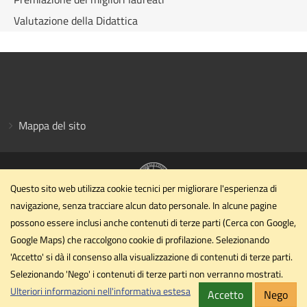
Valutazione della Didattica
Mappa del sito
Questo sito web utilizza cookie tecnici per migliorare l'esperienza di
navigazione, senza tracciare alcun dato personale. In alcune pagine
Dipartimento di Scienze Farmaceutiche
possono essere inclusi anche contenuti di terze parti (Cerca con Google,
Università degli Studi di Perugia
Google Maps) che raccolgono cookie di profilazione. Selezionando
Via Palazzeschi n. 9 Padiglione X, II piano - 06126 Perugia
'Accetto' si dà il consenso alla visualizzazione di contenuti di terze parti.
Selezionando 'Nego' i contenuti di terze parti non verranno mostrati.
dipartimento.dsf@cert.unipg.it
Email
Ulteriori informazioni nell'informativa estesa
Accetto
Nego
Privacy
Cookie
Note legali
Accessibilità