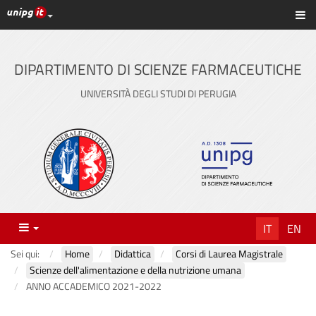
Link ai principali servizi web di Ateneo
Sc
Vai
al
contenuto
DIPARTIMENTO DI SCIENZE FARMACEUTICHE
principale
UNIVERSITÀ DEGLI STUDI DI PERUGIA
Menu
IT
EN
Sei qui:
Home
Didattica
Corsi di Laurea Magistrale
Scienze dell'alimentazione e della nutrizione umana
ANNO ACCADEMICO 2021-2022