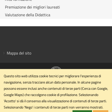
Premiazione dei migliori laureati
Valutazione della Didattica
Mappa del sito
Questo sito web utilizza cookie tecnici per migliorare l'esperienza di
navigazione, senza tracciare alcun dato personale. In alcune pagine
Dipartimento di Scienze Farmaceutiche
possono essere inclusi anche contenuti di terze parti (Cerca con Google,
Università degli Studi di Perugia
Google Maps) che raccolgono cookie di profilazione. Selezionando
Via Palazzeschi n. 9 Padiglione X, II piano - 06126 Perugia
'Accetto' si dà il consenso alla visualizzazione di contenuti di terze parti.
Selezionando 'Nego' i contenuti di terze parti non verranno mostrati.
dipartimento.dsf@cert.unipg.it
Email