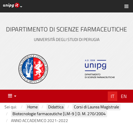
Link ai principali servizi web di Ateneo
Sc
Vai
al
contenuto
DIPARTIMENTO DI SCIENZE FARMACEUTICHE
principale
UNIVERSITÀ DEGLI STUDI DI PERUGIA
Menu
IT
EN
Sei qui:
Home
Didattica
Corsi di Laurea Magistrale
Biotecnologie farmaceutiche [LM-9 ] D. M. 270/2004
ANNO ACCADEMICO 2021-2022