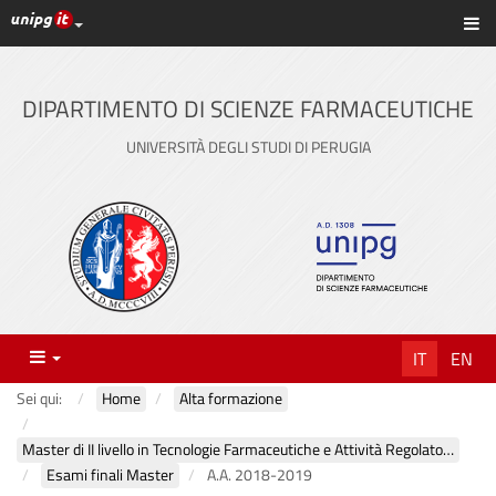
Link ai principali servizi web di Ateneo
Sc
Vai
al
contenuto
DIPARTIMENTO DI SCIENZE FARMACEUTICHE
principale
UNIVERSITÀ DEGLI STUDI DI PERUGIA
Menu
IT
EN
Sei qui:
Home
Alta formazione
Master di II livello in Tecnologie Farmaceutiche e Attività Regolatorie
Esami finali Master
A.A. 2018-2019