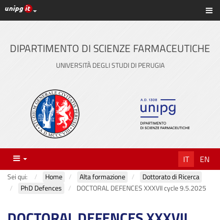
Link ai principali servizi web di Ateneo
Sc
Vai
al
contenuto
DIPARTIMENTO DI SCIENZE FARMACEUTICHE
principale
UNIVERSITÀ DEGLI STUDI DI PERUGIA
Menu
IT
EN
Sei qui:
Home
Alta formazione
Dottorato di Ricerca
PhD Defences
DOCTORAL DEFENCES XXXVII cycle 9.5.2025
DOCTORAL DEFENCES XXXVII