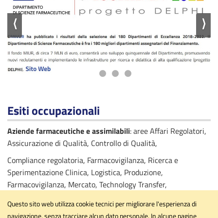
⟨
⟩
Esiti occupazionali
Aziende farmaceutiche e assimilabili
: aree Affari Regolatori,
Assicurazione di Qualità, Controllo di Qualità,
Compliance regolatoria, Farmacovigilanza, Ricerca e
Sperimentazione Clinica, Logistica, Produzione,
Farmacovigilanza, Mercato, Technology Transfer,
Aziende di consulenza e produzione conto terzi
(CRO e
Questo sito web utilizza cookie tecnici per migliorare l'esperienza di
CMO) (Contract Research / Manufacturing
navigazione, senza tracciare alcun dato personale. In alcune pagine