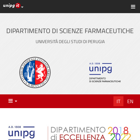
Link ai principali servizi web di Ateneo
Sc
Vai
al
contenuto
DIPARTIMENTO DI SCIENZE FARMACEUTICHE
principale
UNIVERSITÀ DEGLI STUDI DI PERUGIA
Menu
IT
EN