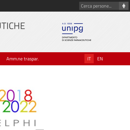
Cerca
persone
UTICHE
Amm.ne traspar.
IT
EN