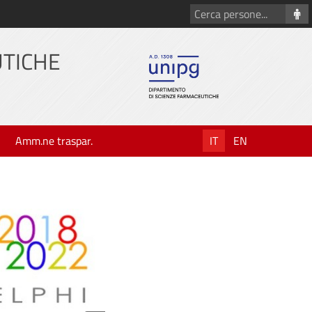
Cerca
persone
UTICHE
Amm.ne traspar.
IT
EN