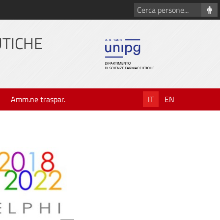
Cerca
persone
UTICHE
Amm.ne traspar.
IT
EN