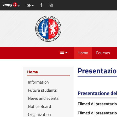
UniPG top links
Facebook
Instagram
Skip
to
content
Menu
Home
Courses
Presentazio
Home
Information
Future students
Presentazione del
News and events
Filmati di presentazi
Notice Board
Filmati di presentazi
Organization