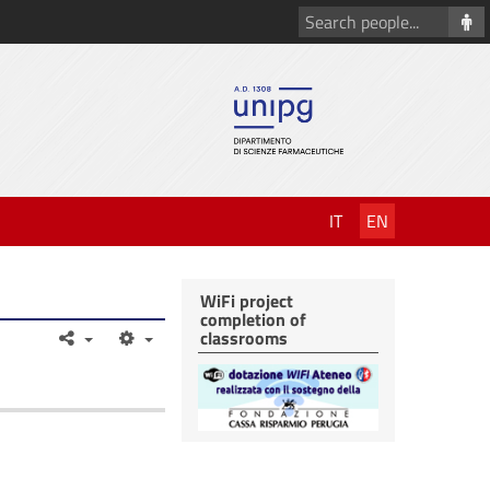
Search
people
IT
EN
WiFi project
completion of
classrooms