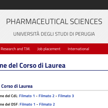
PHARMACEUTICAL SCIENCES
UNIVERSITÀ DEGLI STUDI DI PERUGIA
Research and T.M.
Job placement
International
ne del Corso di Laurea
 Corso di Laurea
one del CdL
:
Filmato 1
-
Filmato 2
-
Filmato 3
one del DSF
:
Filmato 1
-
Filmato 2