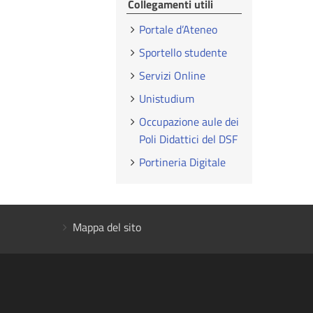
Collegamenti utili
Portale d’Ateneo
Sportello studente
Servizi Online
Unistudium
Occupazione aule dei
Poli Didattici del DSF
Portineria Digitale
Mappa del sito