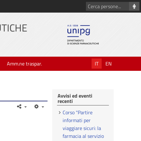
Cerca
persone
UTICHE
Amm.ne traspar.
IT
EN
Avvisi ed eventi
recenti
Corso "Partire
informati per
viaggiare sicuri: la
farmacia al servizio