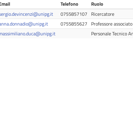
Email
Telefono
Ruolo
sergio.devincenzi@unipg.it
0755857107
Ricercatore
anna.donnadio@unipg.it
0755855627
Professore associato
massimiliano.duca@unipg.it
Personale Tecnico A