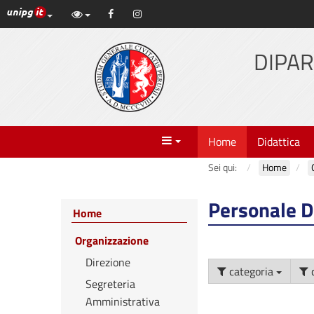
Link ai principali servizi web di Ateneo
Facebook
Instagram
Vai
al
contenuto
DIPAR
principale
Menu
Home
Didattica
Sei qui:
Home
Personale D
Home
Organizzazione
Direzione
categoria
Segreteria
Amministrativa